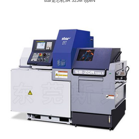
star走芯机SR 32JM typeN