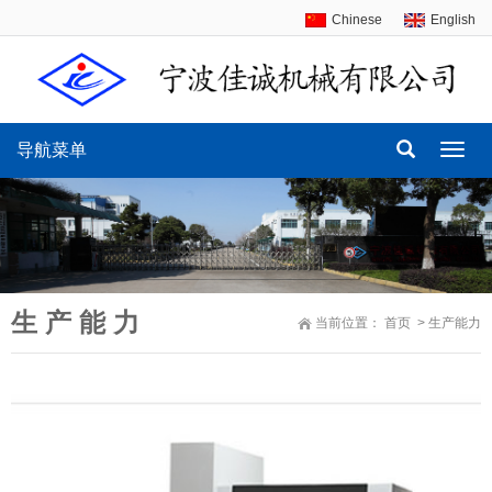
Chinese
English
导航菜单
导
航
菜
单
生 产 能 力
当前位置：
首页
>
生产能力