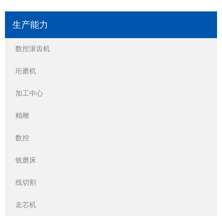
生产能力
数控滚齿机
珩磨机
加工中心
精雕
数控
铣磨床
线切割
走芯机