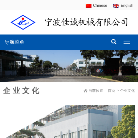
Chinese
English
导航菜单
导
航
菜
单
企 业 文 化
当前位置：
首页
>
企业文化