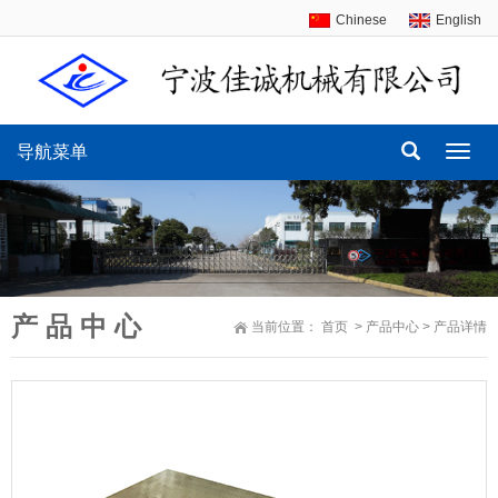
Chinese
English
导航菜单
导
航
菜
单
产 品 中 心
当前位置：
首页
>
产品中心
>
产品详情