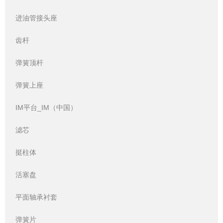
进油管接头座
齿杆
弹簧顶杆
弹簧上座
IM平台_IM（中国）
滤芯
挺柱体
活塞盘
平面轴承衬套
弹簧片